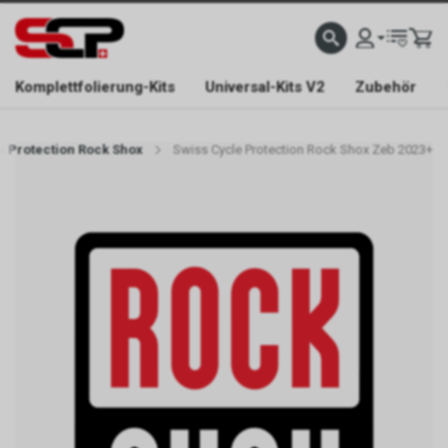
EFONISCH ERREICHBAR NUR WÄHREND DER ÖFFNUNGSZEITEN.
GRATIS VERSAND AB 
Komplettfolierung-Kits
Universal-Kits V2
Zubehör
e Protection Rock Shox
Swiss Cycle Protection Rock Shox Zeb 2023+