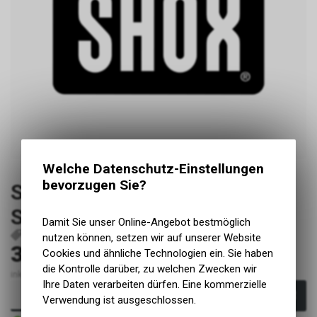
Welche Datenschutz-Einstellungen
bevorzugen Sie?
Swiss Cycle Protection Rock
Shox Zeb 2023+
Damit Sie unser Online-Angebot bestmöglich
P34
nutzen können, setzen wir auf unserer Website
39.90
Cookies und ähnliche Technologien ein. Sie haben
CHF
die Kontrolle darüber, zu welchen Zwecken wir
inkl. MwSt., zzgl. Versandkosten
Ihre Daten verarbeiten dürfen. Eine kommerzielle
In den Warenkorb
Verwendung ist ausgeschlossen.
Sofort verfügbar