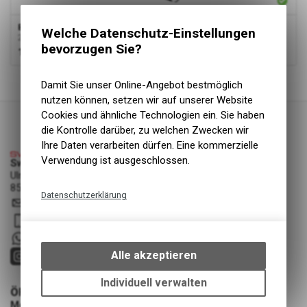
Bixs Traction 120 Aluminium
Welche Datenschutz-Einstellungen
2025+
bevorzugen Sie?
199.00
CHF
1
von
1
Produkten
Damit Sie unser Online-Angebot bestmöglich
nutzen können, setzen wir auf unserer Website
Cookies und ähnliche Technologien ein. Sie haben
die Kontrolle darüber, zu welchen Zwecken wir
Ihre Daten verarbeiten dürfen. Eine kommerzielle
Verwendung ist ausgeschlossen.
Swiss Cycle Protection - Fabian Löhrer
Ulmenstrasse 3a
8500 Frauenfeld
Datenschutzerklärung
info
@
swisscycleprotection.ch
Technische Funktionen
079 552 85 00
Wir erfassen und speichern
+41 79 5528500
bestimmte Interaktionen und
Alle akzeptieren
Einstellungen auf Ihrem Gerät,
um die grundlegenden
Individuell verwalten
ÖFFNUNGSZEITEN
Funktionen unseres Online-
Montag - Mittwoch