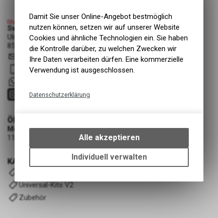
Damit Sie unser Online-Angebot bestmöglich
nutzen können, setzen wir auf unserer Website
Swiss Cycle Protection - Fabian Löhrer
Ulmenstrasse 3a
Cookies und ähnliche Technologien ein. Sie haben
8500 Frauenfeld
die Kontrolle darüber, zu welchen Zwecken wir
info
@
swisscycleprotection.ch
Ihre Daten verarbeiten dürfen. Eine kommerzielle
079 552 85 00
Verwendung ist ausgeschlossen.
+41 79 5528500
Datenschutzerklärung
Technische Funktionen
ÖFFNUNGSZEITEN
Wir erfassen und speichern
Montag - Mittwoch
bestimmte Interaktionen und
Alle akzeptieren
11:00 - 19:00 Uhr (nach Vereinbarung)
Einstellungen auf Ihrem Gerät,
um die grundlegenden
Individuell verwalten
KATEGORIEN
Funktionen unseres Online-
Komplettfolierung-Kits
Angebots, wie die Verwendung
Universal-Kits V2
des Warenkorbs, zu
ermöglichen. Bitte beachten Sie,
Zubehör
dass die gespeicherten Daten
keinerlei Rückschlüsse auf Ihre