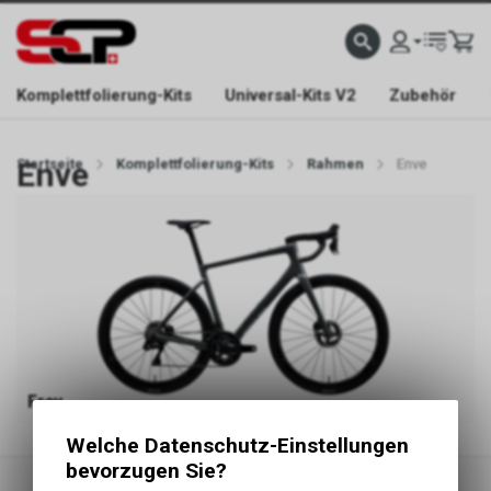
EFONISCH ERREICHBAR NUR WÄHREND DER ÖFFNUNGSZEITEN.
GRATIS VERSAND AB 
Komplettfolierung-Kits
Universal-Kits V2
Zubehör
Startseite
Enve
Komplettfolierung-Kits
Rahmen
Enve
Fray
Welche Datenschutz-Einstellungen
bevorzugen Sie?