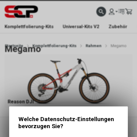
EFONISCH ERREICHBAR NUR WÄHREND DER ÖFFNUNGSZEITEN.
GRATIS VERSAND AB 
Komplettfolierung-Kits
Universal-Kits V2
Zubehör
Startseite
Megamo
Komplettfolierung-Kits
Rahmen
Megamo
Reason DJI
Welche Datenschutz-Einstellungen
bevorzugen Sie?