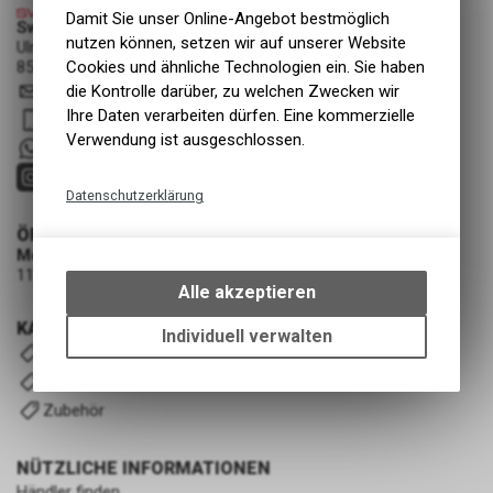
Damit Sie unser Online-Angebot bestmöglich
Swiss Cycle Protection - Fabian Löhrer
nutzen können, setzen wir auf unserer Website
Ulmenstrasse 3a
8500 Frauenfeld
Cookies und ähnliche Technologien ein. Sie haben
info
@
swisscycleprotection.ch
die Kontrolle darüber, zu welchen Zwecken wir
Ihre Daten verarbeiten dürfen. Eine kommerzielle
079 552 85 00
Verwendung ist ausgeschlossen.
+41 79 5528500
Datenschutzerklärung
Technische Funktionen
ÖFFNUNGSZEITEN
Montag - Mittwoch
Wir erfassen und speichern
11:00 - 19:00 Uhr (nach Vereinbarung)
bestimmte Interaktionen und
Alle akzeptieren
Einstellungen auf Ihrem Gerät,
KATEGORIEN
um die grundlegenden
Individuell verwalten
Komplettfolierung-Kits
Funktionen unseres Online-
Angebots, wie die Verwendung
Universal-Kits V2
des Warenkorbs, zu
Zubehör
ermöglichen. Bitte beachten Sie,
dass die gespeicherten Daten
NÜTZLICHE INFORMATIONEN
keinerlei Rückschlüsse auf Ihre
Händler finden
persönlichen Informationen