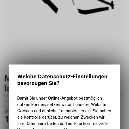
Megamo Reason DJI Carbon
Welche Datenschutz-Einstellungen
bevorzugen Sie?
large matt (essential)
Der Essential-Kit beinhaltet: Oberrohr, Unterrohr, Sattelrohr, Sitz
Damit Sie unser Online-Angebot bestmöglich
und Kettenstreben perfekt passend für das Megamo Reason
nutzen können, setzen wir auf unserer Website
DJI Carbon.
Cookies und ähnliche Technologien ein. Sie haben
P242
149.00
die Kontrolle darüber, zu welchen Zwecken wir
CHF
Ihre Daten verarbeiten dürfen. Eine kommerzielle
inkl. MwSt., zzgl. Versandkosten