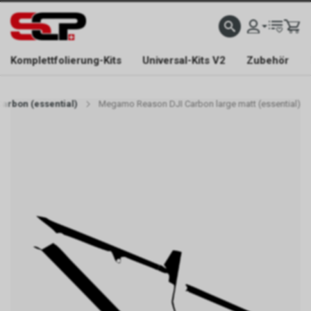
EFONISCH ERREICHBAR NUR WÄHREND DER ÖFFNUNGSZEITEN.
GRATIS VERSAND AB 
Komplettfolierung-Kits
Universal-Kits V2
Zubehör
arbon (essential)
Megamo Reason DJI Carbon large matt (essential)