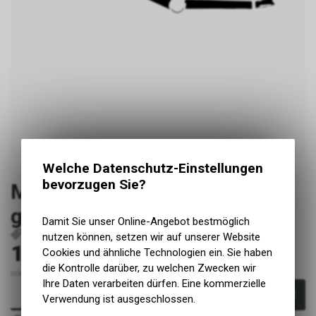
Welche Datenschutz-Einstellungen
bevorzugen Sie?
Meybo HSX 21.5 Aluminium
glanz
Damit Sie unser Online-Angebot bestmöglich
P108
nutzen können, setzen wir auf unserer Website
199.00
Cookies und ähnliche Technologien ein. Sie haben
CHF
die Kontrolle darüber, zu welchen Zwecken wir
inkl. MwSt., zzgl. Versandkosten
Ihre Daten verarbeiten dürfen. Eine kommerzielle
In den Warenkorb
Verwendung ist ausgeschlossen.
Sofort verfügbar