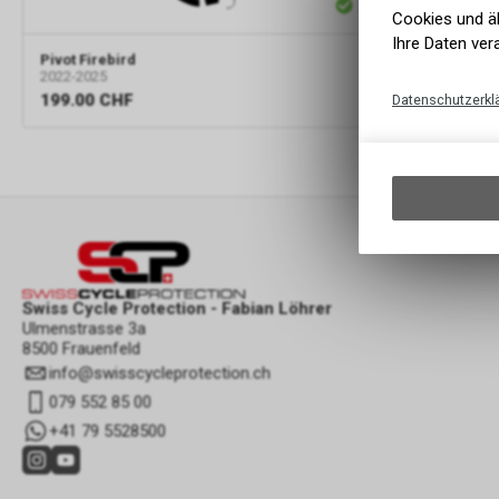
Cookies und äh
Ihre Daten ver
Pivot Firebir
Pivot Firebird
2019-2021
2022-2025
199.00
CH
199.00
CHF
Datenschutzerkl
Swiss Cycle Protection - Fabian Löhrer
Ulmenstrasse 3a
8500 Frauenfeld
info
@
swisscycleprotection.ch
079 552 85 00
+41 79 5528500