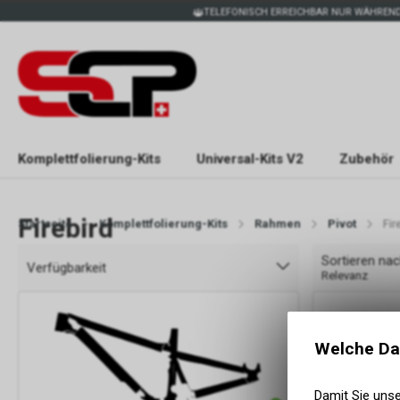
TELEFONISCH ERREICHBAR NUR WÄHREND
Komplettfolierung-Kits
Universal-Kits V2
Zubehör
Firebird
Startseite
Komplettfolierung-Kits
Rahmen
Pivot
Fir
Sortieren na
Verfügbarkeit
Relevanz
Welche Da
Damit Sie uns