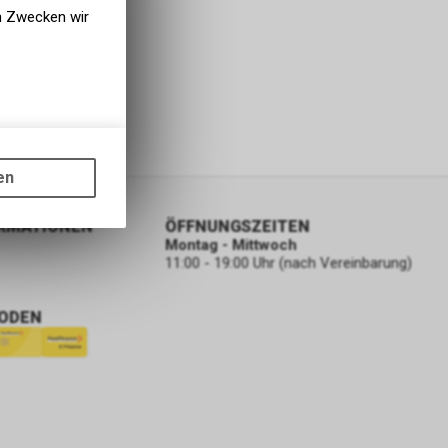
en Zwecken wir
gen auf
ots, wie die
en
ass die
nformationen
ORMATIONEN
ÖFFNUNGSZEITEN
Montag - Mittwoch
11:00 - 19:00 Uhr (nach Vereinbarung)
ODEN