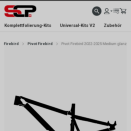
EFONISCH ERREICHBAR NUR WÄHREND DER ÖFFNUNGSZEITEN.
GRATIS VERSAND AB 
Komplettfolierung-Kits
Universal-Kits V2
Zubehör
Firebird
Pivot Firebird
Pivot Firebird 2022-2025 Medium glanz