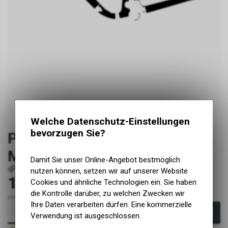
Welche Datenschutz-Einstellungen
bevorzugen Sie?
Pivot Firebird 2022-2025
Medium glanz
Damit Sie unser Online-Angebot bestmöglich
P117
nutzen können, setzen wir auf unserer Website
199.00
Cookies und ähnliche Technologien ein. Sie haben
CHF
die Kontrolle darüber, zu welchen Zwecken wir
inkl. MwSt., zzgl. Versandkosten
Ihre Daten verarbeiten dürfen. Eine kommerzielle
In den Warenkorb
Verwendung ist ausgeschlossen.
Sofort verfügbar