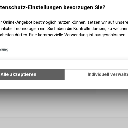
Versand
tenschutz-Einstellungen bevorzugen Sie?
er Online-Angebot bestmöglich nutzen können, setzen wir auf unser
nliche Technologien ein. Sie haben die Kontrolle darüber, zu welch
arbeiten dürfen. Eine kommerzielle Verwendung ist ausgeschlossen.
ärung
Technische Funktionen
Wir erfassen und speichern bestimmte Interaktionen und Einstellun
Ihrem Gerät, um die grundlegenden Funktionen unseres Online-Angeb
Alle akzeptieren
Individuell verwalt
Verwendung des Warenkorbs, zu ermöglichen. Bitte beachten Sie, d
gespeicherten Daten keinerlei Rückschlüsse auf Ihre persönlichen I
zulassen.