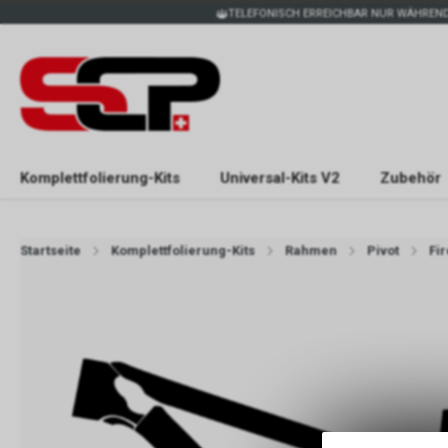
TELEFONISCH ERREICHBAR NUR WÄHREND
Komplettfolierung-Kits
Universal-Kits V2
Zubehör
Startseite
Komplettfolierung-Kits
Rahmen
Pivot
Fi