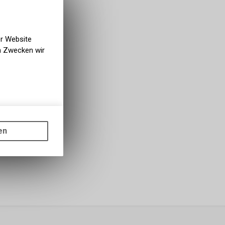
er Website
en Zwecken wir
gen auf
ots, wie die
en
ass die
nformationen