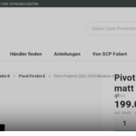
 DER ÖFFNUNGSZEITEN.
Händler finden
Anleitungen
Von SCP Foliert
Pivo
rebird
Pivot Firebird
Pivot Firebird 2022-2025 Medium matt
matt
P25
199.
inkl. MwSt.,
Sofort 