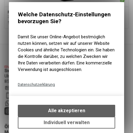
Propain Spindrift Carbon
Welche Datenschutz-Einstellungen
2025+
bevorzugen Sie?
199.00
CHF
1
von
1
Produkten
Damit Sie unser Online-Angebot bestmöglich
nutzen können, setzen wir auf unserer Website
Cookies und ähnliche Technologien ein. Sie haben
die Kontrolle darüber, zu welchen Zwecken wir
Ihre Daten verarbeiten dürfen. Eine kommerzielle
Verwendung ist ausgeschlossen.
Swiss Cycle Protection - Fabian Löhrer
Ulmenstrasse 3a
8500 Frauenfeld
Datenschutzerklärung
info
@
swisscycleprotection.ch
Technische Funktionen
079 552 85 00
Wir erfassen und speichern
+41 79 5528500
bestimmte Interaktionen und
Alle akzeptieren
Einstellungen auf Ihrem Gerät,
um die grundlegenden
Individuell verwalten
ÖFFNUNGSZEITEN
Funktionen unseres Online-
Montag - Mittwoch