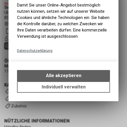
Damit Sie unser Online-Angebot bestmöglich
Swiss Cycle Protection - Fabian Löhrer
nutzen können, setzen wir auf unserer Website
Ulmenstrasse 3a
Cookies und ähnliche Technologien ein. Sie haben
8500 Frauenfeld
die Kontrolle darüber, zu welchen Zwecken wir
info
@
swisscycleprotection.ch
Ihre Daten verarbeiten dürfen. Eine kommerzielle
079 552 85 00
Verwendung ist ausgeschlossen.
+41 79 5528500
Datenschutzerklärung
Technische Funktionen
ÖFFNUNGSZEITEN
Montag - Mittwoch
Wir erfassen und speichern
11:00 - 19:00 Uhr (nach Vereinbarung)
bestimmte Interaktionen und
Alle akzeptieren
Einstellungen auf Ihrem Gerät,
KATEGORIEN
um die grundlegenden
Individuell verwalten
Komplettfolierung-Kits
Funktionen unseres Online-
Angebots, wie die Verwendung
Universal-Kits V2
des Warenkorbs, zu
Zubehör
ermöglichen. Bitte beachten Sie,
dass die gespeicherten Daten
NÜTZLICHE INFORMATIONEN
keinerlei Rückschlüsse auf Ihre
Händler finden