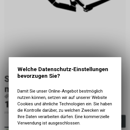
Welche Datenschutz-Einstellungen
bevorzugen Sie?
Santa Cruz 5010 2023+
medium matt
Damit Sie unser Online-Angebot bestmöglich
P135
nutzen können, setzen wir auf unserer Website
199.00
Cookies und ähnliche Technologien ein. Sie haben
CHF
die Kontrolle darüber, zu welchen Zwecken wir
inkl. MwSt., zzgl. Versandkosten
Ihre Daten verarbeiten dürfen. Eine kommerzielle
In den Warenkorb
Verwendung ist ausgeschlossen.
Sofort verfügbar