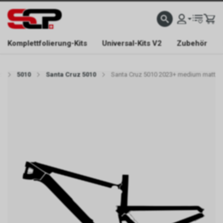
EFONISCH ERREICHBAR NUR WÄHREND DER ÖFFNUNGSZEITEN.
GRATIS VERSAND AB 
Komplettfolierung-Kits
Universal-Kits V2
Zubehör
z
5010
Santa Cruz 5010
Santa Cruz 5010 2023+ medium matt