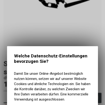
Welche Datenschutz-Einstellungen
bevorzugen Sie?
Santa Cruz Heckler SL 2024+
small matt
Damit Sie unser Online-Angebot bestmöglich
P181
nutzen können, setzen wir auf unserer Website
199.00
Cookies und ähnliche Technologien ein. Sie haben
CHF
die Kontrolle darüber, zu welchen Zwecken wir
inkl. MwSt., zzgl. Versandkosten
Ihre Daten verarbeiten dürfen. Eine kommerzielle
In den Warenkorb
Verwendung ist ausgeschlossen.
Nicht verfügbar