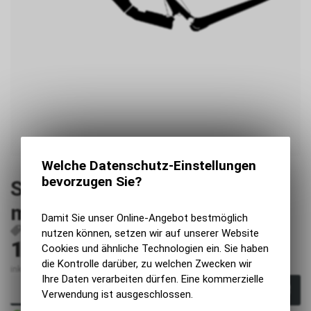
Welche Datenschutz-Einstellungen
bevorzugen Sie?
Santa Cruz Tallboy 2023+
medium glanz
Damit Sie unser Online-Angebot bestmöglich
P155
nutzen können, setzen wir auf unserer Website
199.00
Cookies und ähnliche Technologien ein. Sie haben
CHF
die Kontrolle darüber, zu welchen Zwecken wir
inkl. MwSt., zzgl. Versandkosten
Ihre Daten verarbeiten dürfen. Eine kommerzielle
In den Warenkorb
Verwendung ist ausgeschlossen.
Sofort verfügbar