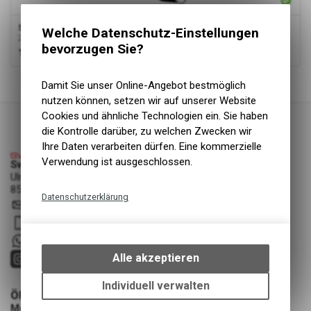
Specialized Demo
Welche Datenschutz-Einstellungen
2020+
bevorzugen Sie?
199.00
CHF
1
von
1
Produkten
Damit Sie unser Online-Angebot bestmöglich
nutzen können, setzen wir auf unserer Website
Cookies und ähnliche Technologien ein. Sie haben
die Kontrolle darüber, zu welchen Zwecken wir
Ihre Daten verarbeiten dürfen. Eine kommerzielle
Verwendung ist ausgeschlossen.
Swiss Cycle Protection - Fabian Löhrer
Ulmenstrasse 3a
8500 Frauenfeld
Datenschutzerklärung
info
@
swisscycleprotection.ch
Technische Funktionen
079 552 85 00
Wir erfassen und speichern
+41 79 5528500
bestimmte Interaktionen und
Alle akzeptieren
Einstellungen auf Ihrem Gerät,
um die grundlegenden
Individuell verwalten
ÖFFNUNGSZEITEN
Funktionen unseres Online-
Montag - Mittwoch