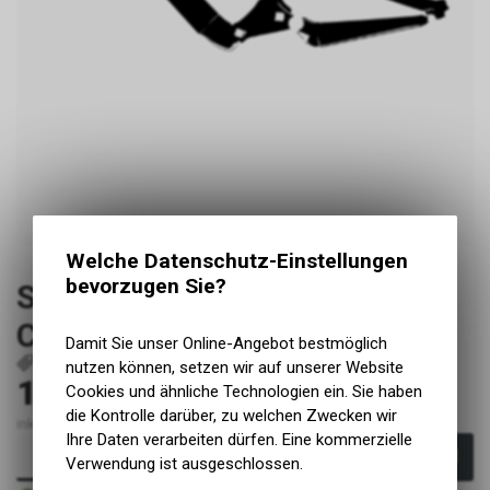
Welche Datenschutz-Einstellungen
bevorzugen Sie?
Specialized Turbo Levo 4
Carbon S3 2023 glanz
Damit Sie unser Online-Angebot bestmöglich
P203
nutzen können, setzen wir auf unserer Website
199.00
Cookies und ähnliche Technologien ein. Sie haben
CHF
die Kontrolle darüber, zu welchen Zwecken wir
inkl. MwSt., zzgl. Versandkosten
Ihre Daten verarbeiten dürfen. Eine kommerzielle
In den Warenkorb
Verwendung ist ausgeschlossen.
Sofort verfügbar