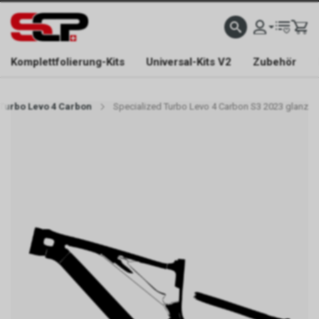
EFONISCH ERREICHBAR NUR WÄHREND DER ÖFFNUNGSZEITEN.
GRATIS VERSAND AB 
Komplettfolierung-Kits
Universal-Kits V2
Zubehör
 Turbo Levo 4 Carbon
Specialized Turbo Levo 4 Carbon S3 2023 glanz