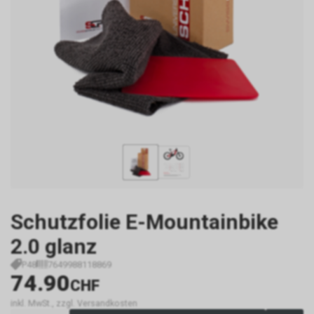
Schutzfolie E-Mountainbike
2.0 glanz
P48
7649988118869
74.90
CHF
inkl. MwSt., zzgl. Versandkosten