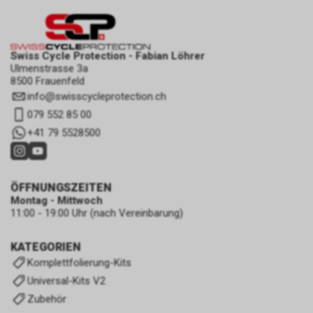
Swiss Cycle Protection - Fabian Löhrer
Ulmenstrasse 3a
8500 Frauenfeld
info
@
swisscycleprotection.ch
079 552 85 00
+41 79 5528500
ÖFFNUNGSZEITEN
Montag - Mittwoch
11:00 - 19:00 Uhr (nach Vereinbarung)
KATEGORIEN
Komplettfolierung-Kits
Universal-Kits V2
Zubehör