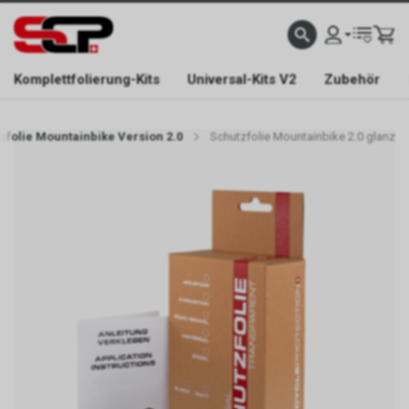
EFONISCH ERREICHBAR NUR WÄHREND DER ÖFFNUNGSZEITEN.
GRATIS VERSAND AB 
Komplettfolierung-Kits
Universal-Kits V2
Zubehör
zfolie Mountainbike Version 2.0
Schutzfolie Mountainbike 2.0 glanz