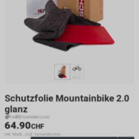
Schutzfolie Mountainbike 2.0
glanz
P44
7649988612640
64.90
CHF
inkl. MwSt., zzgl. Versandkosten