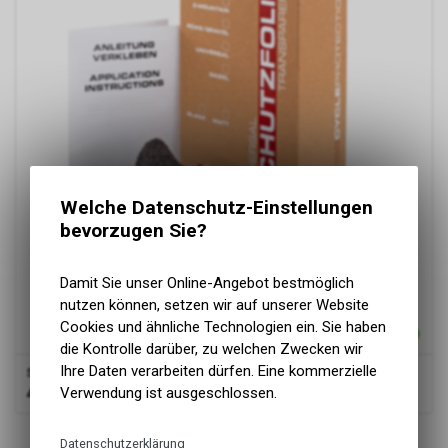
Welche Datenschutz-Einstellungen
bevorzugen Sie?
Damit Sie unser Online-Angebot bestmöglich
nutzen können, setzen wir auf unserer Website
Cookies und ähnliche Technologien ein. Sie haben
die Kontrolle darüber, zu welchen Zwecken wir
Ihre Daten verarbeiten dürfen. Eine kommerzielle
Swiss Cycle Protection Schutzfolie Universal
Verwendung ist ausgeschlossen.
49.90
CHF
1
von
1
Produkten
Datenschutzerklärung