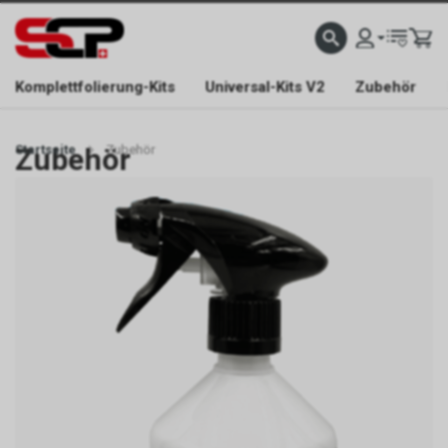
EFONISCH ERREICHBAR NUR WÄHREND DER ÖFFNUNGSZEITEN.
GRATIS VERSAND AB 
Komplettfolierung-Kits
Universal-Kits V2
Zubehör
Startseite
Zubehör
Zubehör