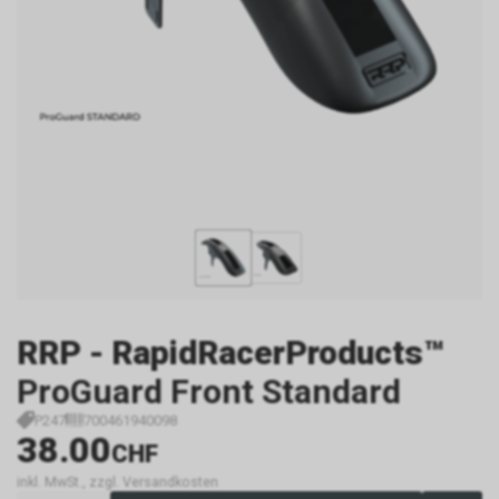
RRP - RapidRacerProducts™
ProGuard Front Standard
P247
700461940098
38.00
CHF
inkl. MwSt., zzgl. Versandkosten