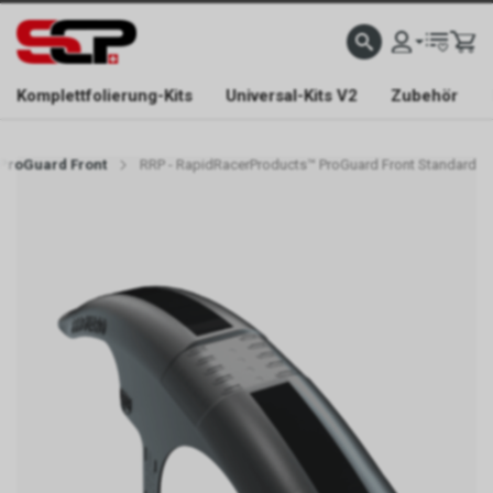
EFONISCH ERREICHBAR NUR WÄHREND DER ÖFFNUNGSZEITEN.
GRATIS VERSAND AB 
Komplettfolierung-Kits
Universal-Kits V2
Zubehör
ProGuard Front
RRP - RapidRacerProducts™ ProGuard Front Standard