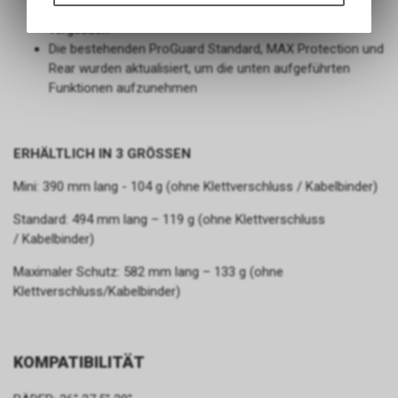
Funktionen unseres Online-
Klein genug, um das ganze Jahr über zu passen und zu
Angebots, wie die Verwendung
vergessen
des Warenkorbs, zu
Die bestehenden ProGuard Standard, MAX Protection und
ermöglichen. Bitte beachten Sie,
Rear wurden aktualisiert, um die unten aufgeführten
dass die gespeicherten Daten
Funktionen aufzunehmen
keinerlei Rückschlüsse auf Ihre
persönlichen Informationen
zulassen.
ERHÄLTLICH IN 3 GRÖSSEN
Mini: 390 mm lang - 104 g (ohne Klettverschluss / Kabelbinder)
Standard: 494 mm lang – 119 g (ohne Klettverschluss
/ Kabelbinder)
Maximaler Schutz: 582 mm lang – 133 g (ohne
Klettverschluss/Kabelbinder)
KOMPATIBILITÄT