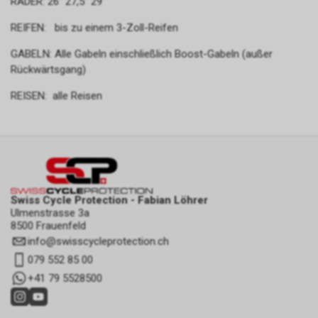
RÄDER: 26" 27,5" 29"
REIFEN: bis zu einem 3-Zoll-Reifen
GABELN: Alle Gabeln einschließlich Boost-Gabeln (außer
Rückwärtsgang)
REISEN: alle Reisen
Swiss Cycle Protection - Fabian Löhrer
Ulmenstrasse 3a
8500 Frauenfeld
info
@
swisscycleprotection.ch
079 552 85 00
+41 79 5528500