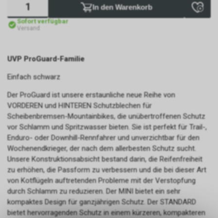
In den Warenkorb
Sofort verfügbar
Versand
UVP ProGuard-Familie
Einfach schwarz
Der ProGuard ist unsere erstaunliche neue Reihe von
VORDEREN und HINTEREN Schutzblechen für
Scheibenbremsen-Mountainbikes, die unübertroffenen Schutz
vor Schlamm und Spritzwasser bieten. Sie ist perfekt für Trail-,
Enduro- oder Downhill-Rennfahrer und unverzichtbar für den
Wochenendkrieger, der nach dem allerbesten Schutz sucht.
Unsere Konstruktionsabsicht bestand darin, die Reifenfreiheit
zu erhöhen, die Passform zu verbessern und die bei dieser Art
von Kotflügeln auftretenden Probleme mit der Verstopfung
durch Schlamm zu reduzieren. Der MINI bietet ein sehr
kompaktes Design für ganzjährigen Schutz. Der STANDARD
bietet hervorragenden Schutz in einem kürzeren, kompakteren