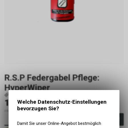
R.S.P Federgabel Pflege:
HyperWiper
P253
9120050150676
13.00
Welche Datenschutz-Einstellungen
CHF
bevorzugen Sie?
inkl. MwSt., zzgl. Versandkosten
In den Warenkorb
Damit Sie unser Online-Angebot bestmöglich
Sofort verfügbar