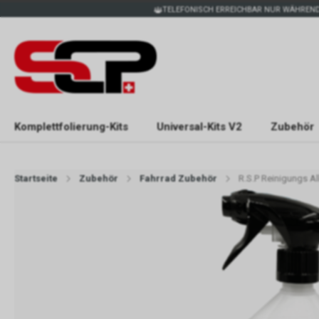
TELEFONISCH ERREICHBAR NUR WÄHREND
Komplettfolierung-Kits
Universal-Kits V2
Zubehör
Startseite
Zubehör
Fahrrad Zubehör
R.S.P Reinigungs Al