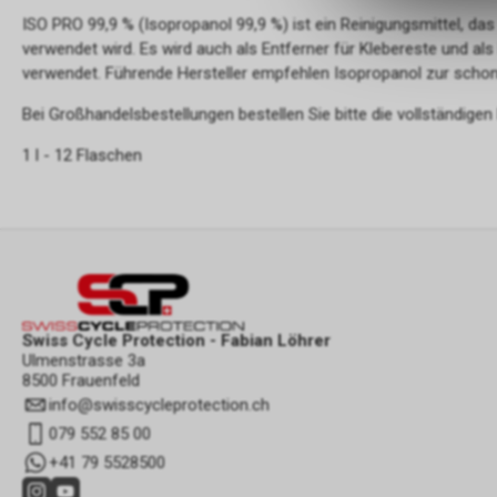
ISO PRO 99,9 % (Isopropanol 99,9 %) ist ein Reinigungsmittel, das
verwendet wird. Es wird auch als Entferner für Klebereste und als
verwendet. Führende Hersteller empfehlen Isopropanol zur sch
Bei Großhandelsbestellungen bestellen Sie bitte die vollständig
1 l - 12 Flaschen
Swiss Cycle Protection - Fabian Löhrer
Ulmenstrasse 3a
8500 Frauenfeld
info
@
swisscycleprotection.ch
079 552 85 00
+41 79 5528500