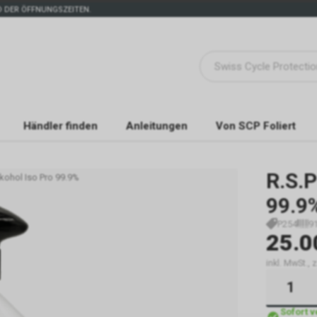
 DER ÖFFNUNGSZEITEN.
Händler finden
Anleitungen
Von SCP Foliert
R.S.P
kohol Iso Pro 99.9%
99.9
P254
9
25.0
inkl. MwSt.,
Sofort 