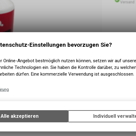
Versand
tenschutz-Einstellungen bevorzugen Sie?
er Online-Angebot bestmöglich nutzen können, setzen wir auf unser
nliche Technologien ein. Sie haben die Kontrolle darüber, zu welch
arbeiten dürfen. Eine kommerzielle Verwendung ist ausgeschlossen.
ärung
Technische Funktionen
Wir erfassen und speichern bestimmte Interaktionen und Einstellun
Ihrem Gerät, um die grundlegenden Funktionen unseres Online-Angeb
Alle akzeptieren
Individuell verwalt
Verwendung des Warenkorbs, zu ermöglichen. Bitte beachten Sie, d
gespeicherten Daten keinerlei Rückschlüsse auf Ihre persönlichen I
zulassen.