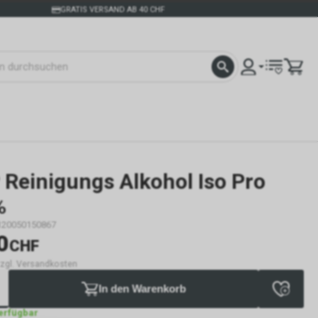
GRATIS VERSAND AB 40 CHF
 Reinigungs Alkohol Iso Pro
%
120050150867
0
CHF
 zzgl. Versandkosten
In den Warenkorb
verfügbar