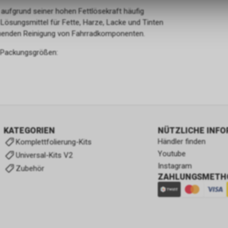
 aufgrund seiner hohen Fettlösekraft häufig
 Lösungsmittel für Fette, Harze, Lacke und Tinten
onenden Reinigung von Fahrradkomponenten.
en Packungsgrößen:
KATEGORIEN
NÜTZLICHE INF
Händler finden
Komplettfolierung-Kits
Youtube
Universal-Kits V2
Instagram
Zubehör
ZAHLUNGSMETH