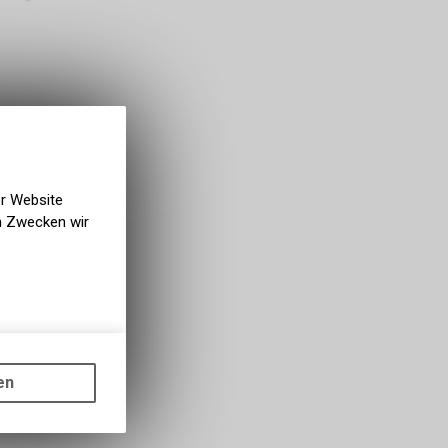
er Website
en Zwecken wir
gen auf
ots, wie die
en
ass die
nformationen