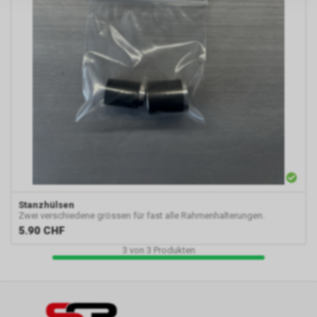
persönlichen Informationen
zulassen.
Stanzhülsen
Zwei verschiedene grössen für fast alle Rahmenhalterungen.
5.90
CHF
3
von
3
Produkten