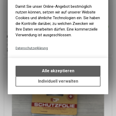
Damit Sie unser Online-Angebot bestmöglich
nutzen können, setzen wir auf unserer Website
Cookies und ähnliche Technologien ein. Sie haben
die Kontrolle darüber, zu welchen Zwecken wir
Ihre Daten verarbeiten dürfen. Eine kommerzielle
Verwendung ist ausgeschlossen.
Rakelset
5er-Set Profirakel. Empfohlen wenn jemand öfters foliert. Man merkt
den Unterschied ziemlich deutlich.
Datenschutzerklärung
29.90
CHF
Technische Funktionen
Wir erfassen und speichern
bestimmte Interaktionen und
Alle akzeptieren
Einstellungen auf Ihrem Gerät,
um die grundlegenden
Individuell verwalten
Funktionen unseres Online-
Angebots, wie die Verwendung
des Warenkorbs, zu
ermöglichen. Bitte beachten Sie,
dass die gespeicherten Daten
keinerlei Rückschlüsse auf Ihre