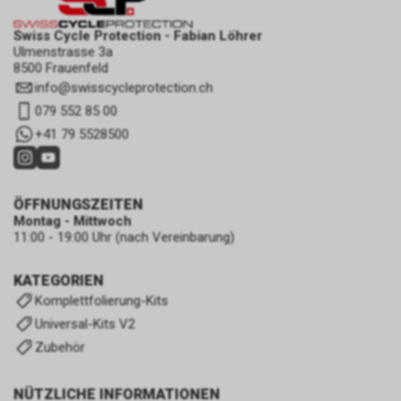
Swiss Cycle Protection - Fabian Löhrer
Ulmenstrasse 3a
8500 Frauenfeld
info
@
swisscycleprotection.ch
079 552 85 00
+41 79 5528500
ÖFFNUNGSZEITEN
Montag - Mittwoch
11:00 - 19:00 Uhr (nach Vereinbarung)
KATEGORIEN
Komplettfolierung-Kits
Universal-Kits V2
Zubehör
NÜTZLICHE INFORMATIONEN