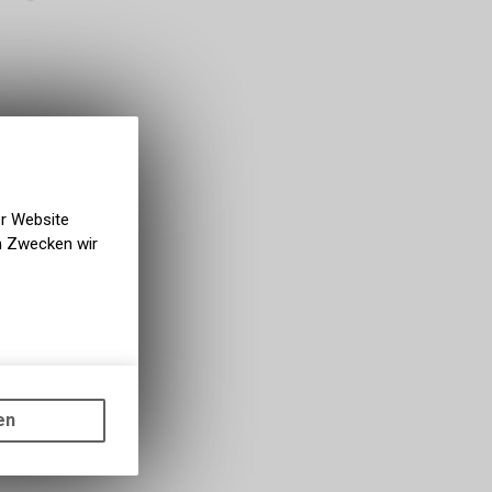
er Website
en Zwecken wir
gen auf
ots, wie die
en
ass die
nformationen