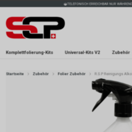
TELEFONISCH ERREICHBAR NUR WÄHREND
Komplettfolierung-Kits
Universal-Kits V2
Zubehör
Startseite
Zubehör
Folier Zubehör
R.S.P Reinigungs Alko