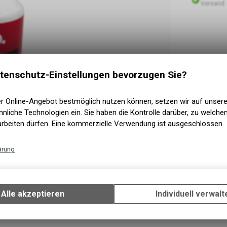
Versand
tenschutz-Einstellungen bevorzugen Sie?
er Online-Angebot bestmöglich nutzen können, setzen wir auf unser
nliche Technologien ein. Sie haben die Kontrolle darüber, zu welch
arbeiten dürfen. Eine kommerzielle Verwendung ist ausgeschlossen.
ärung
Technische Funktionen
Wir erfassen und speichern bestimmte Interaktionen und Einstellun
Ihrem Gerät, um die grundlegenden Funktionen unseres Online-Angeb
Alle akzeptieren
Individuell verwalt
Verwendung des Warenkorbs, zu ermöglichen. Bitte beachten Sie, d
gespeicherten Daten keinerlei Rückschlüsse auf Ihre persönlichen I
zulassen.