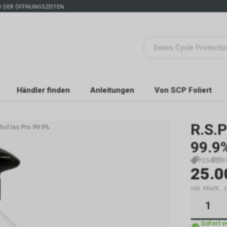
 DER ÖFFNUNGSZEITEN.
Händler finden
Anleitungen
Von SCP Foliert
R.S.P
hol Iso Pro 99.9%
99.9
P254
9
25.0
inkl. MwSt.,
Sofort 