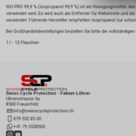
ISO PRO 99,9 % (Isopropanol 99,9 %) ist ein Reinigungsmittel, das
verwendet wird. Es wird auch als Entferner für Klebereste und als
verwendet. Führende Hersteller empfehlen Isopropanol zur sch
Bei Großhandelsbestellungen bestellen Sie bitte die vollständig
1 l - 12 Flaschen
Swiss Cycle Protection - Fabian Löhrer
Ulmenstrasse 3a
8500 Frauenfeld
info
@
swisscycleprotection.ch
079 552 85 00
+41 79 5528500