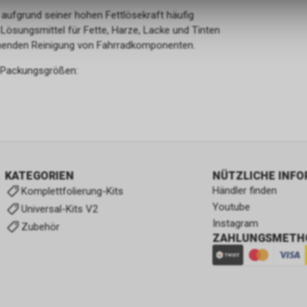
 aufgrund seiner hohen Fettlösekraft häufig
 Lösungsmittel für Fette, Harze, Lacke und Tinten
onenden Reinigung von Fahrradkomponenten.
en Packungsgrößen:
KATEGORIEN
NÜTZLICHE INF
Händler finden
Komplettfolierung-Kits
Youtube
Universal-Kits V2
Instagram
Zubehör
ZAHLUNGSMETH