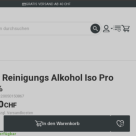
GRATIS VERSAND AB 40 CHF
 Reinigungs Alkohol Iso Pro
%
120050150867
0
CHF
 zzgl. Versandkosten
In den Warenkorb
verfügbar